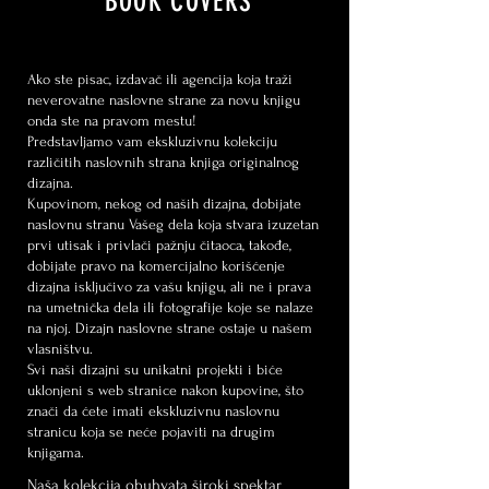
BOOK COVERS
Ako ste pisac, izdavač ili agencija koja traži
neverovatne naslovne strane za novu knjigu
onda ste na pravom mestu!
Predstavljamo vam ekskluzivnu kolekciju
različitih naslovnih strana knjiga originalnog
dizajna.
Kupovinom, nekog od naših dizajna, dobijate
naslovnu stranu Vašeg dela koja stvara izuzetan
prvi utisak i privlači pažnju čitaoca, takođe,
dobijate pravo na komercijalno korišćenje
dizajna isključivo za vašu knjigu, ali ne i prava
na umetnička dela ili fotografije koje se nalaze
na njoj. Dizajn naslovne strane ostaje u našem
vlasništvu.
Svi naši dizajni su unikatni projekti i biće
uklonjeni s web stranice nakon kupovine, što
znači da ćete imati ekskluzivnu naslovnu
stranicu koja se neće pojaviti na drugim
knjigama.
Naša kolekcija obuhvata široki spektar