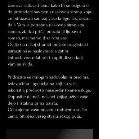
žanrova, stilova i tema kako bi se osiguralo
da pronađete savršenu naslovnu stranu koja
će odražavati sadržaj vaše knjige. Bez obzira
da li Vam je potrebna naslovna stranu za
roman, zbirku priča, poeziju ili ljubavni
roman, mi imamo dizajn za vas.
Ovdje na našoj stranici možete pregledati i
istražiti naše naslovnice, a zatim
jednostavno odabrati i kupiti dizajn koji
vam se sviđa.
Pridružite se mnogim zadovoljnim piscima,
izdavačima i agencijama koji su već
iskoristili prednosti naše jedinstvene usluge.
Dopustite da naši naslovi knjiga ožive vaše
delo i istaknu ga na tržištu.
Očekujemo vašu posetu i radujemo se što
ćemo biti deo vašeg stvaralačkog puta.