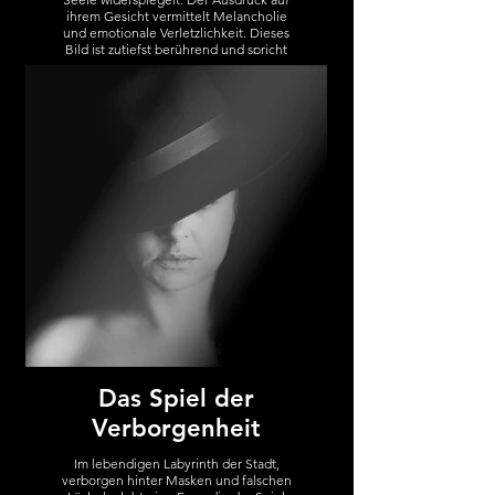
ihrem Gesicht vermittelt Melancholie
und emotionale Verletzlichkeit. Dieses
Bild ist zutiefst berührend und spricht
von inneren Kämpfen und Leiden, die
sich nicht leicht in Worte fassen lassen.
Indem es eine Frau in ihrem
verwundbarsten Zustand darstellt, ruft
dieses Foto Empathie hervor und
fordert uns auf, uns der emotionalen
Realität anderer bewusst und fürsorglich
zu sein.
Abgeleitet von einer Botschaft: Ich
habe keine Kraft mehr und keine Worte,
um mich auszudrücken. Ich brauche
Hilfe.
Ausstellungen:
Boomer Gallery, Tower Bridge Area,
Zentrales London 09. Juni bis 14. Juni
2023
Das Spiel der
MORE
Verborgenheit
Im lebendigen Labyrinth der Stadt,
verborgen hinter Masken und falschen