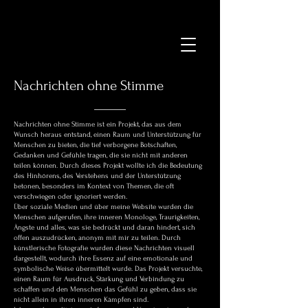
Nachrichten ohne Stimme
Nachrichten ohne Stimme ist ein Projekt, das aus dem
Wunsch heraus entstand, einen Raum und Unterstützung für
Menschen zu bieten, die tief verborgene Botschaften,
Gedanken und Gefühle tragen, die sie nicht mit anderen
teilen können. Durch dieses Projekt wollte ich die Bedeutung
des Hinhörens, des Verstehens und der Unterstützung
betonen, besonders im Kontext von Themen, die oft
verschwiegen oder ignoriert werden.
Über soziale Medien und über meine Website wurden die
Menschen aufgerufen, ihre inneren Monologe, Traurigkeiten,
Ängste und alles, was sie bedrückt und daran hindert, sich
offen auszudrücken, anonym mit mir zu teilen. Durch
künstlerische Fotografie wurden diese Nachrichten visuell
dargestellt, wodurch ihre Essenz auf eine emotionale und
symbolische Weise übermittelt wurde. Das Projekt versuchte,
einen Raum für Ausdruck, Stärkung und Verbindung zu
schaffen und den Menschen das Gefühl zu geben, dass sie
nicht allein in ihren inneren Kämpfen sind.