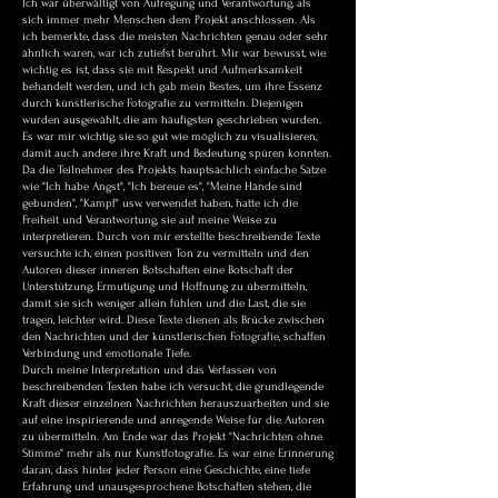
Ich war überwältigt von Aufregung und Verantwortung, als
sich immer mehr Menschen dem Projekt anschlossen. Als
ich bemerkte, dass die meisten Nachrichten genau oder sehr
ähnlich waren, war ich zutiefst berührt. Mir war bewusst, wie
wichtig es ist, dass sie mit Respekt und Aufmerksamkeit
behandelt werden, und ich gab mein Bestes, um ihre Essenz
durch künstlerische Fotografie zu vermitteln. Diejenigen
wurden ausgewählt, die am häufigsten geschrieben wurden.
Es war mir wichtig, sie so gut wie möglich zu visualisieren,
damit auch andere ihre Kraft und Bedeutung spüren konnten.
Da die Teilnehmer des Projekts hauptsächlich einfache Sätze
wie "Ich habe Angst", "Ich bereue es", "Meine Hände sind
gebunden", "Kampf" usw. verwendet haben, hatte ich die
Freiheit und Verantwortung, sie auf meine Weise zu
interpretieren. Durch von mir erstellte beschreibende Texte
versuchte ich, einen positiven Ton zu vermitteln und den
Autoren dieser inneren Botschaften eine Botschaft der
Unterstützung, Ermutigung und Hoffnung zu übermitteln,
damit sie sich weniger allein fühlen und die Last, die sie
tragen, leichter wird. Diese Texte dienen als Brücke zwischen
den Nachrichten und der künstlerischen Fotografie, schaffen
Verbindung und emotionale Tiefe.
Durch meine Interpretation und das Verfassen von
beschreibenden Texten habe ich versucht, die grundlegende
Kraft dieser einzelnen Nachrichten herauszuarbeiten und sie
auf eine inspirierende und anregende Weise für die Autoren
zu übermitteln. Am Ende war das Projekt "Nachrichten ohne
Stimme" mehr als nur Kunstfotografie. Es war eine Erinnerung
daran, dass hinter jeder Person eine Geschichte, eine tiefe
Erfahrung und unausgesprochene Botschaften stehen, die